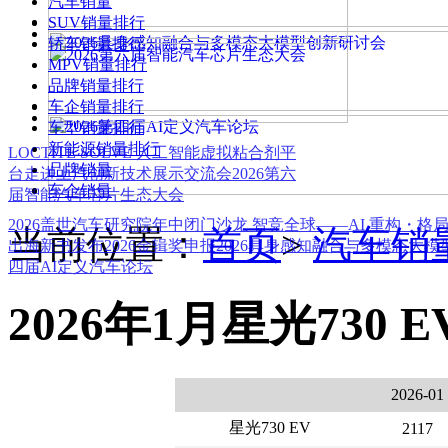
汽车销量
SUV销量排行
轿车销量排行
MPV销量排行
品牌销量排行
车企销量排行
车型销量排行
新能源销量排行
LOCTITE SOLVE 人工智能虚拟粘合剂平
品牌销量
台
走进上汽创新技术展示交流会
2026第六
车企销量
届智能汽车芯片生态大会
2026盖世汽车研究院年中闭门沙龙 智竞全球——AI 重构・格
当前位置：
首页
>
汽车销
出海新书发布
2026金辑奖申报
2026具身感知融合与多模态大
四届AI定义汽车论坛
2026年1月星光730 
2026-01
星光730 EV
2117