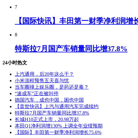
7
【国际快讯】丰田第一财季净利润增长7
8
特斯拉7月国产车销量同比增37.8%
24小时热文
上汽通用，后20年这么干？
小米澎程预售五天喜与忧
当车圈撞上娱乐圈，是药还是毒？
“速成车”正在被叫停
德国汽车，成也中国，困也中国
【盖世快讯】上汽与通用汽车完成续约
特斯拉7月国产车销量同比增37.8%
长城H10正式上市，20.98万起
本田Q1净利润增130% 上调全年业绩预期
【国际】丰田第一财季净利润增长75.6%