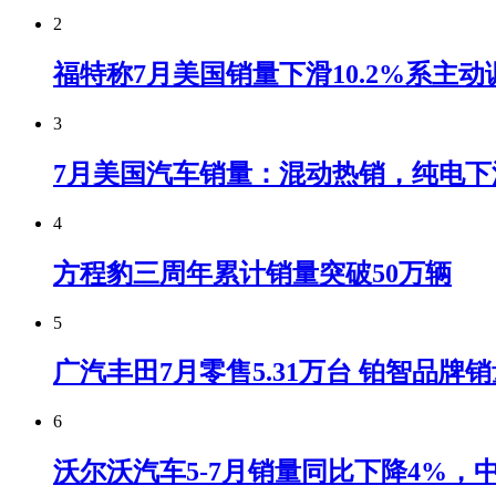
2
福特称7月美国销量下滑10.2%系主动
3
7月美国汽车销量：混动热销，纯电下
4
方程豹三周年累计销量突破50万辆
5
广汽丰田7月零售5.31万台 铂智品牌
6
沃尔沃汽车5-7月销量同比下降4%