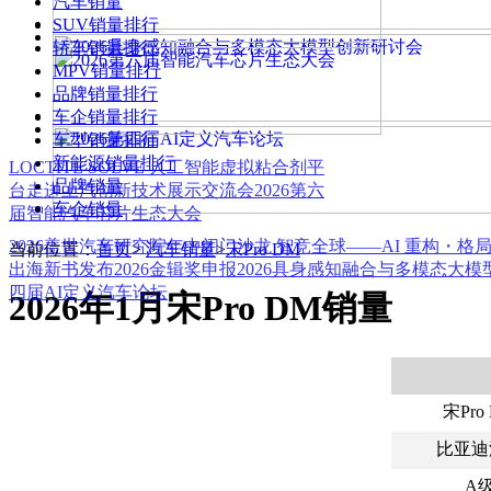
汽车销量
SUV销量排行
轿车销量排行
MPV销量排行
品牌销量排行
车企销量排行
车型销量排行
新能源销量排行
LOCTITE SOLVE 人工智能虚拟粘合剂平
品牌销量
台
走进上汽创新技术展示交流会
2026第六
车企销量
届智能汽车芯片生态大会
2026盖世汽车研究院年中闭门沙龙 智竞全球——AI 重构・格
当前位置：
首页
>
汽车销量
>
宋Pro DM
出海新书发布
2026金辑奖申报
2026具身感知融合与多模态大
四届AI定义汽车论坛
2026年1月宋Pro DM销量
宋Pro
比亚迪
A