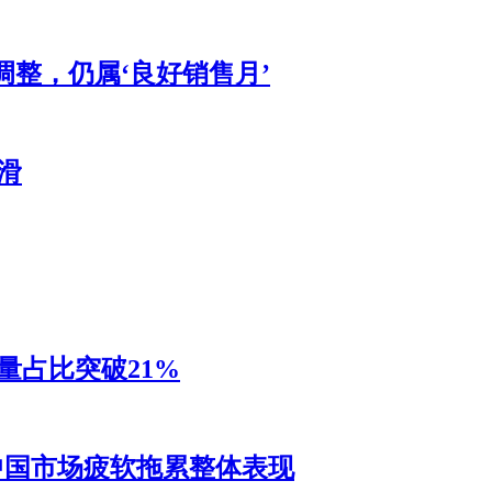
调整，仍属‘良好销售月’
滑
销量占比突破21%
，中国市场疲软拖累整体表现