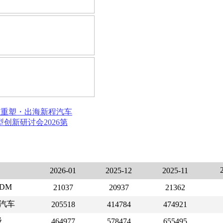
局重塑・出海新程
汽车
模型创新研讨会
2026第
2026-01
2025-12
2025-11
 DM
21037
20937
21362
汽车
205518
414784
474921
级
464977
578474
655495