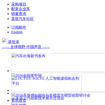
采购项目
配套企业库
销量查询
盖世汽车社区
订阅邮件
English
请登录
—— 全球视野·中国声音 ——
资讯首页