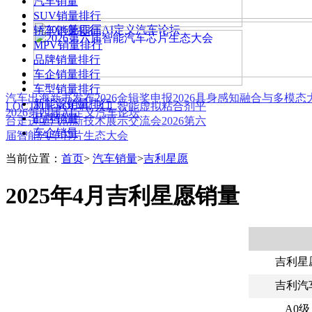
汽车销量
SUV销量排行
轿车销量排行
MPV销量排行
品牌销量排行
车企销量排行
车型销量排行
汽车出海新书发布
2026金辑奖申报
2026具身感知融合与多模
新能源销量排行
LOCTITE SOLVE 人工智能虚拟粘合剂平
2026第四届AI定义汽车论坛
品牌销量
台
走进上汽创新技术展示交流会
2026第六
车企销量
届智能汽车芯片生态大会
当前位置：
首页
>
汽车销量
>
吉利星愿
2025年4月吉利星愿销量
吉利星
吉利汽
A0级