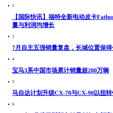
2
【国际快讯】福特全新电动皮卡Fatho
量与利润均增长
3
7月自主五强销量复盘，长城位置保得
4
宝马3系中国市场累计销量超200万辆
5
马自达计划升级CX-70与CX-90以扭
6