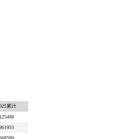
025累计
125498
961955
568599