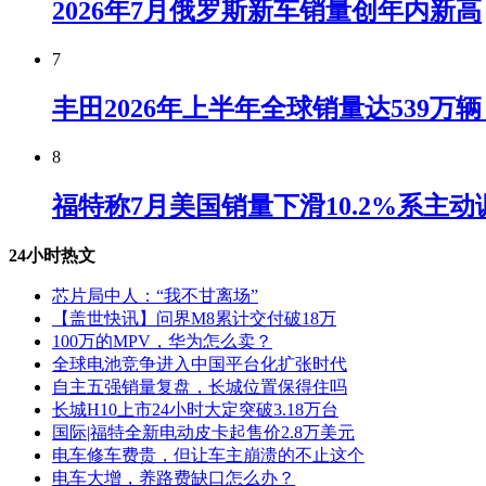
2026年7月俄罗斯新车销量创年内新高
7
丰田2026年上半年全球销量达539万
8
福特称7月美国销量下滑10.2%系主动
24小时热文
芯片局中人：“我不甘离场”
【盖世快讯】问界M8累计交付破18万
100万的MPV，华为怎么卖？
全球电池竞争进入中国平台化扩张时代
自主五强销量复盘，长城位置保得住吗
长城H10上市24小时大定突破3.18万台
国际|福特全新电动皮卡起售价2.8万美元
电车修车费贵，但让车主崩溃的不止这个
电车大增，养路费缺口怎么办？