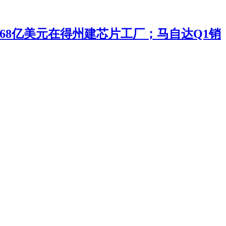
投168亿美元在得州建芯片工厂；马自达Q1销