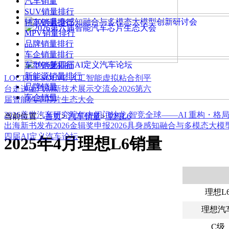
汽车销量
SUV销量排行
轿车销量排行
MPV销量排行
品牌销量排行
车企销量排行
车型销量排行
新能源销量排行
LOCTITE SOLVE 人工智能虚拟粘合剂平
品牌销量
台
走进上汽创新技术展示交流会
2026第六
车企销量
届智能汽车芯片生态大会
2026盖世汽车研究院年中闭门沙龙 智竞全球——AI 重构・格
当前位置：
首页
>
汽车销量
>
理想L6
出海新书发布
2026金辑奖申报
2026具身感知融合与多模态大
四届AI定义汽车论坛
2025年4月理想L6销量
理想L
理想汽
C级