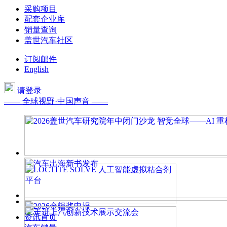
采购项目
配套企业库
销量查询
盖世汽车社区
订阅邮件
English
请登录
—— 全球视野·中国声音 ——
资讯首页