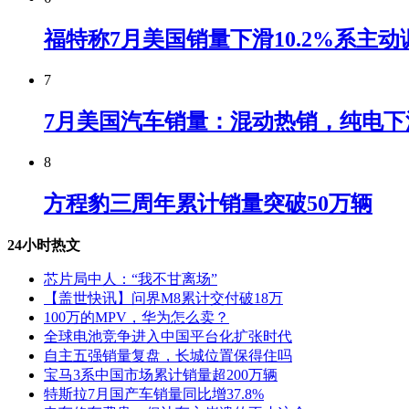
福特称7月美国销量下滑10.2%系主动
7
7月美国汽车销量：混动热销，纯电下
8
方程豹三周年累计销量突破50万辆
24小时热文
芯片局中人：“我不甘离场”
【盖世快讯】问界M8累计交付破18万
100万的MPV，华为怎么卖？
全球电池竞争进入中国平台化扩张时代
自主五强销量复盘，长城位置保得住吗
宝马3系中国市场累计销量超200万辆
特斯拉7月国产车销量同比增37.8%