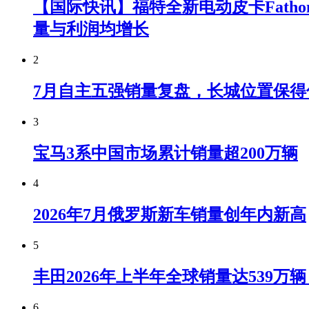
【国际快讯】福特全新电动皮卡Fatho
量与利润均增长
2
7月自主五强销量复盘，长城位置保得
3
宝马3系中国市场累计销量超200万辆
4
2026年7月俄罗斯新车销量创年内新高
5
丰田2026年上半年全球销量达539万
6