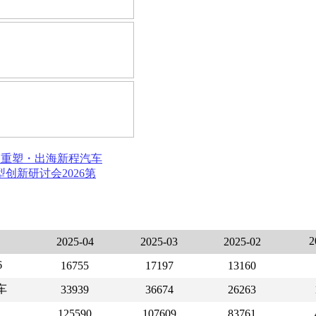
局重塑・出海新程
汽车
模型创新研讨会
2026第
2025-04
2025-03
2025-02
6
16755
17197
13160
车
33939
36674
26263
125590
107609
83761