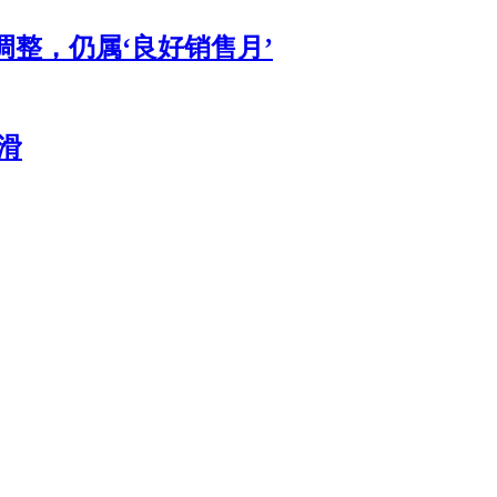
调整，仍属‘良好销售月’
滑