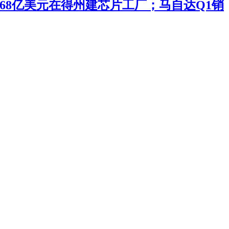
投168亿美元在得州建芯片工厂；马自达Q1销