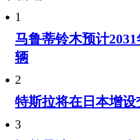
1
马鲁蒂铃木预计203
辆
2
特斯拉将在日本增设
3