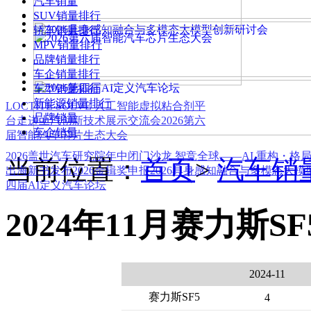
汽车销量
SUV销量排行
轿车销量排行
MPV销量排行
品牌销量排行
车企销量排行
车型销量排行
新能源销量排行
LOCTITE SOLVE 人工智能虚拟粘合剂平
品牌销量
台
走进上汽创新技术展示交流会
2026第六
车企销量
届智能汽车芯片生态大会
2026盖世汽车研究院年中闭门沙龙 智竞全球——AI 重构・格
当前位置：
首页
>
汽车销
出海新书发布
2026金辑奖申报
2026具身感知融合与多模态大
四届AI定义汽车论坛
2024年11月赛力斯S
2024-11
赛力斯SF5
4