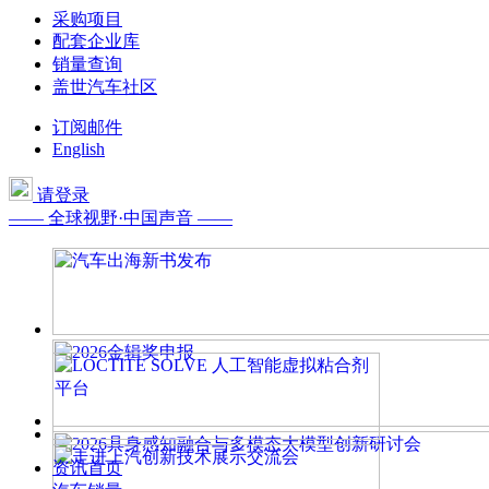
采购项目
配套企业库
销量查询
盖世汽车社区
订阅邮件
English
请登录
—— 全球视野·中国声音 ——
资讯首页