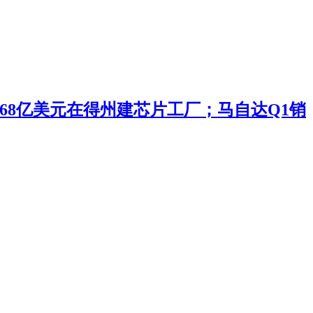
投168亿美元在得州建芯片工厂；马自达Q1销