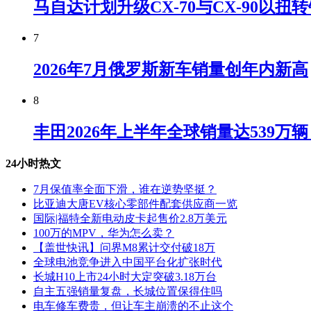
马自达计划升级CX-70与CX-90以扭
7
2026年7月俄罗斯新车销量创年内新高
8
丰田2026年上半年全球销量达539万
24小时热文
7月保值率全面下滑，谁在逆势坚挺？
比亚迪大唐EV核心零部件配套供应商一览
国际|福特全新电动皮卡起售价2.8万美元
100万的MPV，华为怎么卖？
【盖世快讯】问界M8累计交付破18万
全球电池竞争进入中国平台化扩张时代
长城H10上市24小时大定突破3.18万台
自主五强销量复盘，长城位置保得住吗
电车修车费贵，但让车主崩溃的不止这个