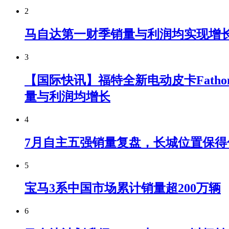
2
马自达第一财季销量与利润均实现增
3
【国际快讯】福特全新电动皮卡Fatho
量与利润均增长
4
7月自主五强销量复盘，长城位置保得
5
宝马3系中国市场累计销量超200万辆
6