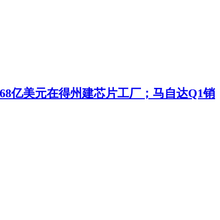
投168亿美元在得州建芯片工厂；马自达Q1销