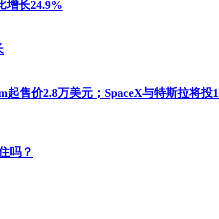
增长24.9%
长
m起售价2.8万美元；SpaceX与特斯拉将
住吗？