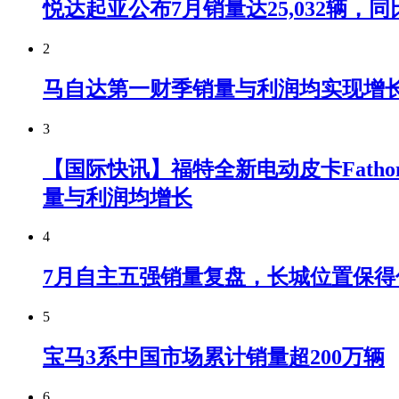
悦达起亚公布7月销量达25,032辆，同比
2
马自达第一财季销量与利润均实现增
3
【国际快讯】福特全新电动皮卡Fatho
量与利润均增长
4
7月自主五强销量复盘，长城位置保得
5
宝马3系中国市场累计销量超200万辆
6