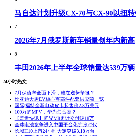
马自达计划升级CX-70与CX-90以扭
7
2026年7月俄罗斯新车销量创年内新高
8
丰田2026年上半年全球销量达539万
24小时热文
7月保值率全面下滑，谁在逆势坚挺？
比亚迪大唐EV核心零部件配套供应商一览
国际|福特全新电动皮卡起售价2.8万美元
100万的MPV，华为怎么卖？
【盖世快讯】问界M8累计交付破18万
全球电池竞争进入中国平台化扩张时代
长城H10上市24小时大定突破3.18万台