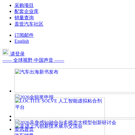
采购项目
配套企业库
销量查询
盖世汽车社区
订阅邮件
English
请登录
—— 全球视野·中国声音 ——
资讯首页