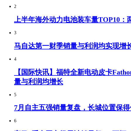
2
上半年海外动力电池装车量TOP10：
3
马自达第一财季销量与利润均实现增
4
【国际快讯】福特全新电动皮卡Fatho
量与利润均增长
5
7月自主五强销量复盘，长城位置保得
6