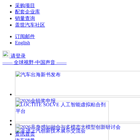
采购项目
配套企业库
销量查询
盖世汽车社区
订阅邮件
English
请登录
—— 全球视野·中国声音 ——
资讯首页