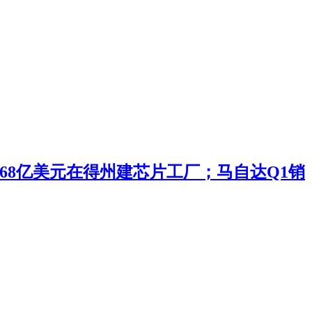
投168亿美元在得州建芯片工厂；马自达Q1销