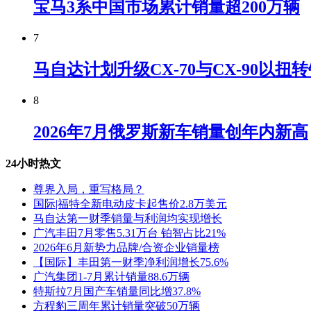
宝马3系中国市场累计销量超200万辆
7
马自达计划升级CX-70与CX-90以扭
8
2026年7月俄罗斯新车销量创年内新高
24小时热文
尊界入局，重写格局？
国际|福特全新电动皮卡起售价2.8万美元
马自达第一财季销量与利润均实现增长
广汽丰田7月零售5.31万台 铂智占比21%
2026年6月新势力品牌/合资企业销量榜
【国际】丰田第一财季净利润增长75.6%
广汽集团1-7月累计销量88.6万辆
特斯拉7月国产车销量同比增37.8%
方程豹三周年累计销量突破50万辆