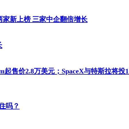
两家新上榜 三家中企翻倍增长
长
m起售价2.8万美元；SpaceX与特斯拉将
住吗？