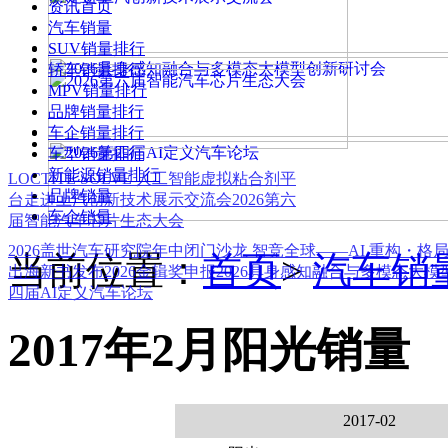
资讯首页
汽车销量
SUV销量排行
轿车销量排行
MPV销量排行
品牌销量排行
车企销量排行
车型销量排行
新能源销量排行
LOCTITE SOLVE 人工智能虚拟粘合剂平
品牌销量
台
走进上汽创新技术展示交流会
2026第六
车企销量
届智能汽车芯片生态大会
2026盖世汽车研究院年中闭门沙龙 智竞全球——AI 重构・格
当前位置：
首页
>
汽车销
出海新书发布
2026金辑奖申报
2026具身感知融合与多模态大
四届AI定义汽车论坛
2017年2月阳光销量
2017-02