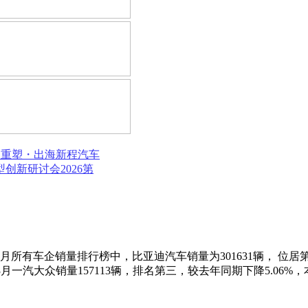
局重塑・出海新程
汽车
模型创新研讨会
2026第
月所有车企销量排行榜中，比亚迪汽车销量为301631辆， 位居第一
。3月一汽大众销量157113辆，排名第三，较去年同期下降5.06