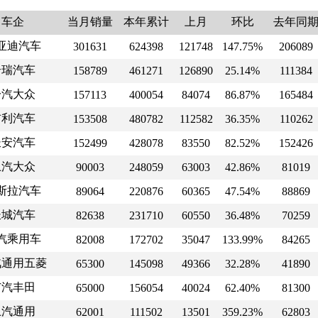
车企
当月销量
本年累计
上月
环比
去年同
亚迪汽车
301631
624398
121748
147.75%
206089
奇瑞汽车
158789
461271
126890
25.14%
111384
一汽大众
157113
400054
84074
86.87%
165484
吉利汽车
153508
480782
112582
36.35%
110262
长安汽车
152499
428078
83550
82.52%
152426
上汽大众
90003
248059
63003
42.86%
81019
斯拉汽车
89064
220876
60365
47.54%
88869
长城汽车
82638
231710
60550
36.48%
70259
汽乘用车
82008
172702
35047
133.99%
84265
汽通用五菱
65300
145098
49366
32.28%
41890
广汽丰田
65000
156054
40024
62.40%
81300
上汽通用
62001
111502
13501
359.23%
62803