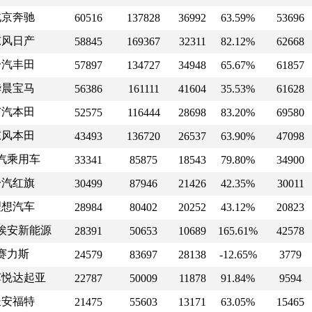
北京奔驰
60516
137828
36992
63.59%
53696
东风日产
58845
169367
32311
82.12%
62668
一汽丰田
57897
134727
34948
65.67%
61857
华晨宝马
56386
161111
41604
35.53%
61628
广汽本田
52575
116444
28698
83.20%
69580
东风本田
43493
136720
26537
63.90%
47098
汽乘用车
33341
85875
18543
79.80%
34900
一汽红旗
30499
87946
21426
42.35%
30011
理想汽车
28984
80402
20252
43.12%
20823
埃安新能源
28391
50653
10689
165.61%
42578
赛力斯
24579
83697
28138
-12.65%
3779
苏悦达起亚
22787
50009
11878
91.84%
9594
长安福特
21475
55603
13171
63.05%
15465