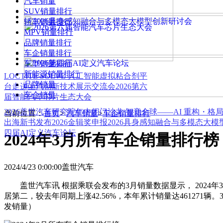
汽车销量
SUV销量排行
轿车销量排行
MPV销量排行
品牌销量排行
车企销量排行
车型销量排行
新能源销量排行
LOCTITE SOLVE 人工智能虚拟粘合剂平
品牌销量
台
走进上汽创新技术展示交流会
2026第六
车企销量
届智能汽车芯片生态大会
2026盖世汽车研究院年中闭门沙龙 智竞全球——AI 重构・格
当前位置：
首页
>
汽车销量
>
车企销量排行
出海新书发布
2026金辑奖申报
2026具身感知融合与多模态大
四届AI定义汽车论坛
2024年3月所有车企销量排行榜
2024/4/23 0:00:00
盖世汽车
盖世汽车讯 根据乘联会发布的3月销量数据显示， 2024年3
居第二，较去年同期上涨42.56%，本年累计销量达461271辆
发销量）