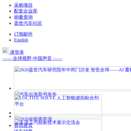
采购项目
配套企业库
销量查询
盖世汽车社区
订阅邮件
English
请登录
—— 全球视野·中国声音 ——
资讯首页