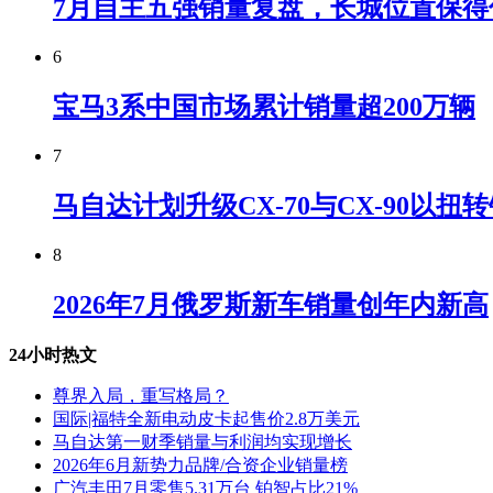
7月自主五强销量复盘，长城位置保得
6
宝马3系中国市场累计销量超200万辆
7
马自达计划升级CX-70与CX-90以扭
8
2026年7月俄罗斯新车销量创年内新高
24小时热文
尊界入局，重写格局？
国际|福特全新电动皮卡起售价2.8万美元
马自达第一财季销量与利润均实现增长
2026年6月新势力品牌/合资企业销量榜
广汽丰田7月零售5.31万台 铂智占比21%