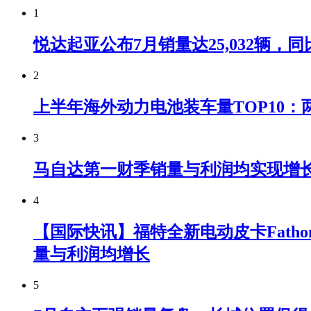
1
悦达起亚公布7月销量达25,032辆，同比
2
上半年海外动力电池装车量TOP10：
3
马自达第一财季销量与利润均实现增
4
【国际快讯】福特全新电动皮卡Fatho
量与利润均增长
5