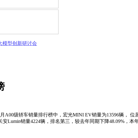
态大模型创新研讨会
榜
A00级轿车销量排行榜中，宏光MINI EV销量为13596辆， 位居
月长安Lumin销量4224辆，排名第三，较去年同期下降48.09%