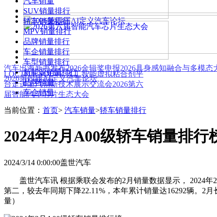
汽车销量
SUV销量排行
轿车销量排行
MPV销量排行
品牌销量排行
车企销量排行
车型销量排行
汽车出海新书发布
2026金辑奖申报
2026具身感知融合与多模
新能源销量排行
LOCTITE SOLVE 人工智能虚拟粘合剂平
2026第四届AI定义汽车论坛
品牌销量
台
走进上汽创新技术展示交流会
2026第六
车企销量
届智能汽车芯片生态大会
当前位置：
首页
>
汽车销量
>
轿车销量排行
2024年2月A00级轿车销量排行
2024/3/14 0:00:00
盖世汽车
盖世汽车讯 根据乘联会发布的2月销量数据显示， 2024年2月
第二，较去年同期下降22.11%，本年累计销量达16292辆。2
量）