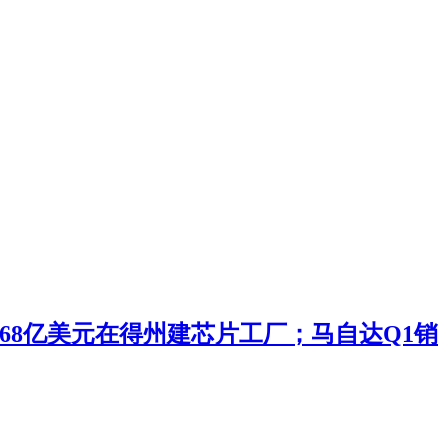
投168亿美元在得州建芯片工厂；马自达Q1销