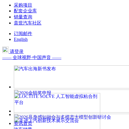
采购项目
配套企业库
销量查询
盖世汽车社区
订阅邮件
English
请登录
—— 全球视野·中国声音 ——
资讯首页