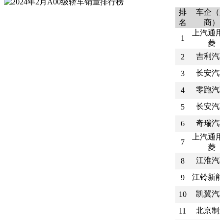
排
车企（
名
商）
上汽通
1
菱
吉利汽
2
长安汽
3
零跑汽
4
长安汽
5
奇瑞汽
6
上汽通
7
菱
江淮汽
8
江铃新
9
凯翼汽
10
北京制
11