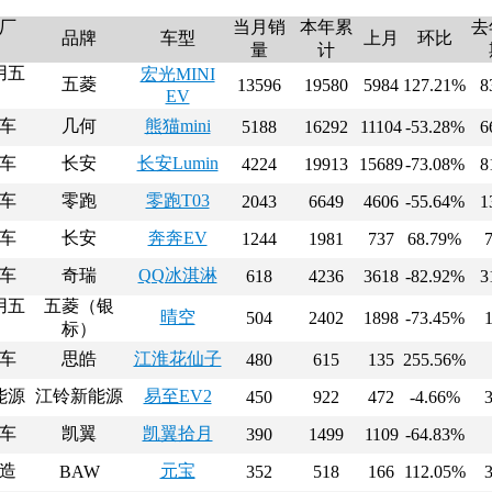
厂
当月销
本年累
去
品牌
车型
上月
环比
量
计
用五
宏光MINI
五菱
13596
19580
5984
127.21%
8
EV
车
几何
熊猫mini
5188
16292
11104
-53.28%
6
车
长安
长安Lumin
4224
19913
15689
-73.08%
8
车
零跑
零跑T03
2043
6649
4606
-55.64%
1
车
长安
奔奔EV
1244
1981
737
68.79%
车
奇瑞
QQ冰淇淋
618
4236
3618
-82.92%
3
用五
五菱（银
晴空
504
2402
1898
-73.45%
标）
车
思皓
江淮花仙子
480
615
135
255.56%
能源
江铃新能源
易至EV2
450
922
472
-4.66%
车
凯翼
凯翼拾月
390
1499
1109
-64.83%
造
元宝
BAW
352
518
166
112.05%