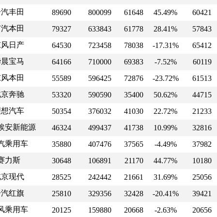
一汽丰田
89690
800099
61648
45.49%
60421
广汽本田
79327
633843
61778
28.41%
57843
东风日产
64530
723458
78038
-17.31%
65412
华晨宝马
64166
710000
69383
-7.52%
60119
东风本田
55589
596425
72876
-23.72%
61513
北京奔驰
53320
590590
35400
50.62%
44715
理想汽车
50354
376032
41030
22.72%
21233
埃安新能源
46324
499437
41738
10.99%
32816
汽乘用车
35880
407476
37565
-4.49%
37982
赛力斯
30648
106891
21170
44.77%
10180
北京现代
28525
242442
21661
31.69%
25056
一汽红旗
25810
329356
32428
-20.41%
39421
风乘用车
20125
159880
20668
-2.63%
20656