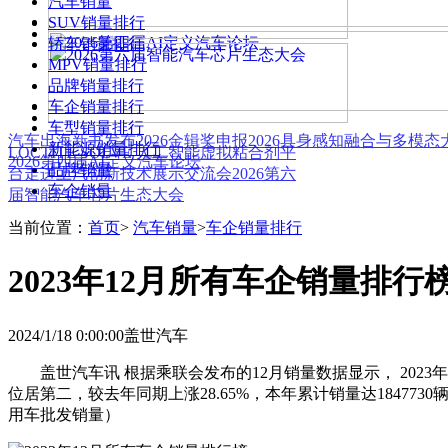
汽车销量
SUV销量排行
轿车销量排行
MPV销量排行
品牌销量排行
车企销量排行
车型销量排行
汽车出海新书发布
2026金辑奖申报
2026具身感知融合与多模
新能源销量排行
LOCTITE SOLVE 人工智能虚拟粘合剂平
2026第四届AI定义汽车论坛
品牌销量
台
走进上汽创新技术展示交流会
2026第六
车企销量
届智能汽车芯片生态大会
当前位置：
首页
>
汽车销量
>
车企销量排行
2023年12月所有车企销量排行
2024/1/18 0:00:00
盖世汽车
盖世汽车讯 根据乘联会发布的12月销量数据显示， 2023年
位居第二，较去年同期上涨28.65%，本年累计销量达1847730
用车批发销量）