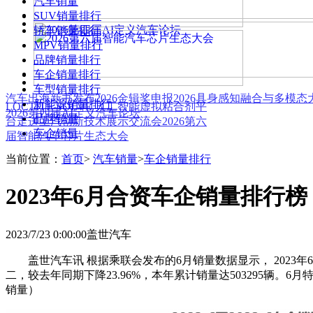
汽车销量
SUV销量排行
轿车销量排行
MPV销量排行
品牌销量排行
车企销量排行
车型销量排行
汽车出海新书发布
2026金辑奖申报
2026具身感知融合与多模
新能源销量排行
LOCTITE SOLVE 人工智能虚拟粘合剂平
2026第四届AI定义汽车论坛
品牌销量
台
走进上汽创新技术展示交流会
2026第六
车企销量
届智能汽车芯片生态大会
当前位置：
首页
>
汽车销量
>
车企销量排行
2023年6月合资车企销量排行榜
2023/7/23 0:00:00
盖世汽车
盖世汽车讯 根据乘联会发布的6月销量数据显示， 2023年
二，较去年同期下降23.96%，本年累计销量达503295辆。6
销量）