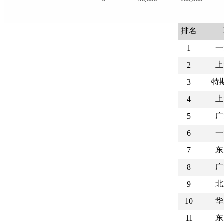
排名
一
1
上
2
特
3
上
4
广
5
一
6
东
7
广
8
北
9
华
10
东
11