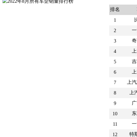
排名
1
一
2
奇
3
上
4
吉
5
上
6
上汽
7
上
8
广
9
东
10
一
11
特
12