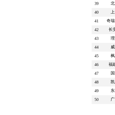
北
39
上
40
奇瑞
41
长
42
理
43
威
44
枫
45
福
46
国
47
凯
48
东
49
广
50