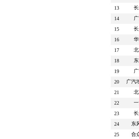
长
13
广
14
长
15
华
16
北
17
东
18
广
19
广汽
20
北
21
一
22
长
23
东
24
合
25