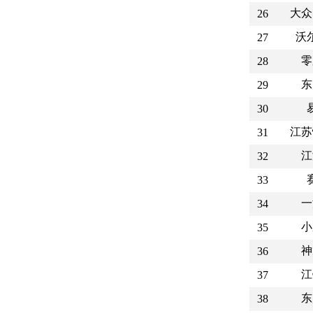
大众
26
沃
27
零
28
东
29
30
江苏
31
江
32
33
一
34
小
35
神
36
江
37
东
38