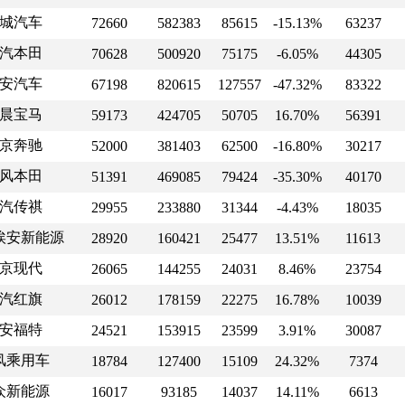
城汽车
72660
582383
85615
-15.13%
63237
汽本田
70628
500920
75175
-6.05%
44305
安汽车
67198
820615
127557
-47.32%
83322
晨宝马
59173
424705
50705
16.70%
56391
京奔驰
52000
381403
62500
-16.80%
30217
风本田
51391
469085
79424
-35.30%
40170
汽传祺
29955
233880
31344
-4.43%
18035
埃安新能源
28920
160421
25477
13.51%
11613
京现代
26065
144255
24031
8.46%
23754
汽红旗
26012
178159
22275
16.78%
10039
安福特
24521
153915
23599
3.91%
30087
风乘用车
18784
127400
15109
24.32%
7374
众新能源
16017
93185
14037
14.11%
6613