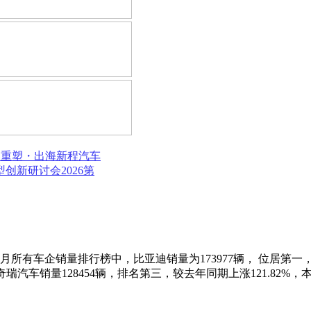
局重塑・出海新程
汽车
模型创新研讨会
2026第
月所有车企销量排行榜中，比亚迪销量为173977辆， 位居第一，较
8月奇瑞汽车销量128454辆，排名第三，较去年同期上涨121.82