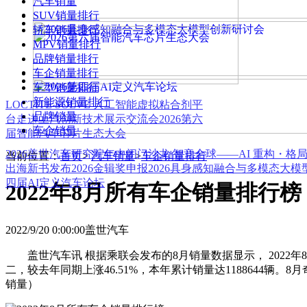
汽车销量
SUV销量排行
轿车销量排行
MPV销量排行
品牌销量排行
车企销量排行
车型销量排行
新能源销量排行
LOCTITE SOLVE 人工智能虚拟粘合剂平
品牌销量
台
走进上汽创新技术展示交流会
2026第六
车企销量
届智能汽车芯片生态大会
2026盖世汽车研究院年中闭门沙龙 智竞全球——AI 重构・格
当前位置：
首页
>
汽车销量
>
车企销量排行
出海新书发布
2026金辑奖申报
2026具身感知融合与多模态大
四届AI定义汽车论坛
2022年8月所有车企销量排行榜
2022/9/20 0:00:00
盖世汽车
盖世汽车讯 根据乘联会发布的8月销量数据显示， 2022年8
二，较去年同期上涨46.51%，本年累计销量达1188644辆。
销量）