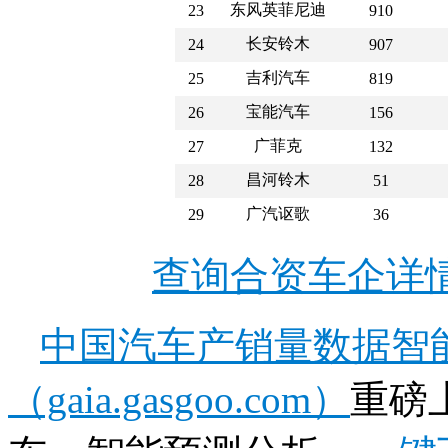
东风英菲尼迪
23
910
长安铃木
24
907
吉利汽车
25
819
宝能汽车
26
156
广菲克
27
132
昌河铃木
28
51
广汽讴歌
29
36
查询合资车企详
中国汽车产销量数据智
（gaia.gasgoo.com）
重磅