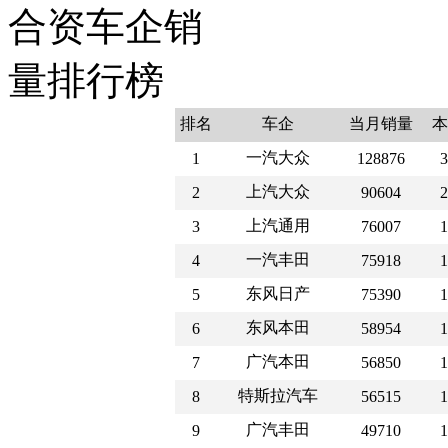
排名
车企
当月销量
本
一汽大众
1
128876
3
上汽大众
2
90604
2
上汽通用
3
76007
1
一汽丰田
4
75918
1
东风日产
5
75390
1
东风本田
6
58954
1
广汽本田
7
56850
1
特斯拉汽车
8
56515
1
广汽丰田
9
49710
1