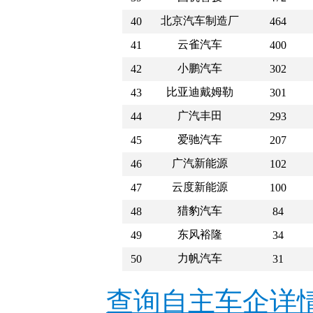
北京汽车制造厂
40
464
云雀汽车
41
400
小鹏汽车
42
302
比亚迪戴姆勒
43
301
广汽丰田
44
293
爱驰汽车
45
207
广汽新能源
46
102
云度新能源
47
100
猎豹汽车
48
84
东风裕隆
49
34
力帆汽车
50
31
查询自主车企详